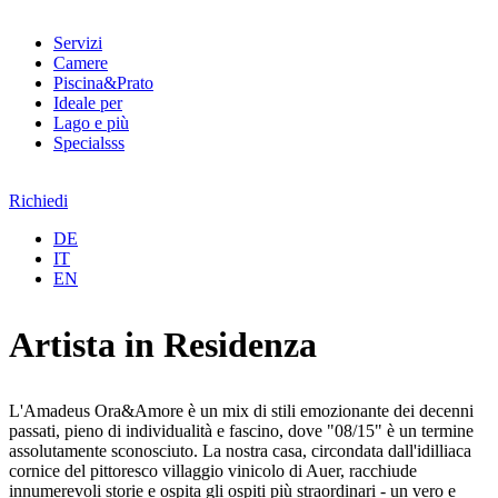
Servizi
Camere
Piscina&Prato
Ideale per
Lago e più
Specialsss
Richiedi
DE
IT
EN
Artista in Residenza
L'Amadeus Ora&Amore è un mix di stili emozionante dei decenni
passati, pieno di individualità e fascino, dove "08/15" è un termine
assolutamente sconosciuto. La nostra casa, circondata dall'idilliaca
cornice del pittoresco villaggio vinicolo di Auer, racchiude
innumerevoli storie e ospita gli ospiti più straordinari - un vero e