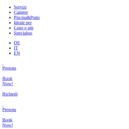
Servizi
Camere
Piscina&Prato
Ideale per
Lago e più
Specialsss
DE
IT
EN
Prenota
Book
Now!
Richiedi
Prenota
Book
Now!